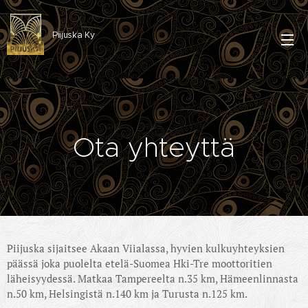
Piijuska Ky
Ota yhteyttä
Piijuska sijaitsee Akaan Viialassa, hyvien kulkuyhteyksien
päässä joka puolelta etelä-Suomea Hki-Tre moottoritien
läheisyydessä. Matkaa Tampereelta n.35 km, Hämeenlinnasta
n.50 km, Helsingistä n.140 km ja Turusta n.125 km.