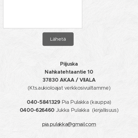
Lähetä
Piijuska
Nahkatehtaantie 10
37830 AKAA / VIIALA
(Kts.aukioloajat verkkosivuiltamme)
040-5841329
Pia Pulakka (kauppa)
0400-626460
Jukka Pulakka (kirjallisuus)
pia
.pulakka@gmail.com